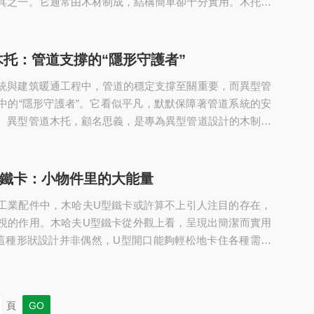
具之一。它通常由木材制成，結構簡單卻十分實用。木托具
能力，能夠承受相當重量的貨物，將零散的貨物整合在一
等機械設備進行搬運操作。其材質天然，具有一定的彈性，
可以緩沖貨物受到的震動和沖擊力，減少貨物因顛簸而受損
托：管道支撐的“隱形守護者”
，木材來源廣泛，成本相對較低，使得木托成為物流行業大
統與建筑暖通工程中，管道的穩定支撐至關重要，而異型管
備。不同規格的木托...
中的“隱形守護者”。它看似平凡，默默保障著管道系統的安
。異型管道木托，顧名思義，是專為異型管道設計的木制支
規圓形管道木托不同，異型管道形狀多樣，如方形、橢圓
，這就對木托的適配性提出了更高要求。異型管道木托通過
制加工，能夠貼合管道外形，為管道提供均勻、穩定的支撐
型鐵卡：小物件里的大能量
管道因受力不均而產生變形、位移等問題。從材質上看，異
工業配件中，木哈夫U型鐵卡或許算不上引人注目的存在，
選用優質木材，如紅...
視的作用。木哈夫U型鐵卡從外觀上看，呈現出簡潔而實用
這種形狀設計并非偶然，U型開口能夠輕松地卡住各種需要
無論是圓形的管道、方形的桿件還是其他不規則形狀的部
。其緊湊的結構使得它在有限的空間內也能靈活安裝，不會
方，這對于空間布局要求嚴格的施工現場來說至關重要。從
頁
哈夫U型鐵卡選用優質金屬制成。這些金屬具備高強度和良