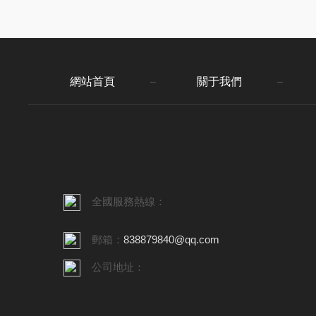
體現在多個方面。首先，它...
網站首頁
關于我們
全國服務熱線：
郵箱：
838879840@qq.com
公司地址：