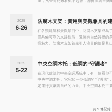
里，風管管托雖看似不起眼，卻扮演著至關重
管托是一種用于支撐和固定風管的裝置。它
制成，根據不同的使用場景和需求，有著多
管托、弧形管托等，這些不同形狀的管托能
2025
防腐木支架：實用與美觀兼具的
供穩定的支撐。風管管托的首要作用是承載
6-26
在各類建筑和景觀項目中，防腐木支架成為
風系統中，風管往往具有較大的尺寸...
僅具備可靠的支撐性能，還擁有自然質樸的
樣魅力。防腐木支架首先引人注目的便是其
腐處理的木材，能夠有效抵御真菌、白蟻等
壽命。這使得支架即便長期暴露在戶外潮濕
整性和穩定性。無論是搭建在湖邊、海邊，
2025
中央空調木托：低調的“守護者”
腐木支架都能經受住時間和環境的考驗，減
5-22
在現代建筑的中央空調系統中，有一個看似
成本。從實用性角度來看，防腐木支...
中央空調木托。它宛如一位低調的“守護者”
定運行貢獻著自己的力量。中央空調木托主
材制成，這些木材經過特殊的防腐處理，如
木托具備了防霉、防腐、防震、保溫、保冷
色的特點。其形狀多樣，可根據需求定制成方
共 9 條記錄
20度等不同形狀，以滿足各種復雜的安裝需