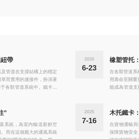
固紐帶
2026
橡塑管托：
6-23
以及管道在支撐結構上的穩定
在各類管道系
簡單而實用的連接件，扮演著
用壽命至關重
用于各類管道系統中。鐵卡抱
能成為管道支
，具有較高的強度和韌性。其
橡塑管托的主
箍和連接它們的螺栓組成。這
組合賦予了橡
周圍，通過擰緊螺栓，卡箍會
性能。橡膠和
柱”
2025
木托鐵卡：
道之間、管道與支撐結構之間
外界環境之間
7-16
吸系統，為室內輸送新鮮空
在貨物運輸與
失，提高能源利
適。而在這個龐大的通風系統
保障貨物安全