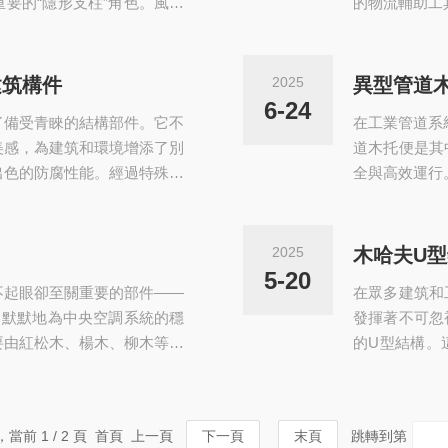
要的“隱形支柱”角色。風管
的物流輔助工
通常由金屬、塑料或復合材料
有良好的承載
種形狀和規格。常見的有鞍型
起，便于叉車
夠更好地貼合風管的外形，提
在運輸過程中
建筑構件
2025
異型管道木
風管的重量。在大型建筑的通
的風險。而且
6-24
了備受青睞的結構部件。它不
在工業管道系
量使用的基礎裝
美感，為建筑和環境增添了別
道木托便是其
出色的防腐性能。經過特殊防
全與高效運行
生物的侵蝕，大大延長了使用
撐托架。與常
的環境中，也能保持結構的完
形、異徑管等
還是濕度較大的園林區域，防
精確測量和定
2025
木哈夫U
少了頻繁更換和維修的麻煩與
力，有效避免
5-20
不起眼卻至關重要的部件——
在眾多建筑和
型管道木托通常
，默默地為中央空調系統的穩
發揮著不可忽
要由紅松木、楊木、柳木等木
的U型結構。
用環氧煤瀝青漆反復浸泡，使
固定的物體，
、隔熱、防蛀蟲、不吸水等出
件，都能適配
圓、全圓、45度、60度、1
占用過多的地
，當前 1 / 2 頁 首頁 上一頁
下一頁
末頁
跳轉到第
求。中央空調木托的主要作用
材質方面，木