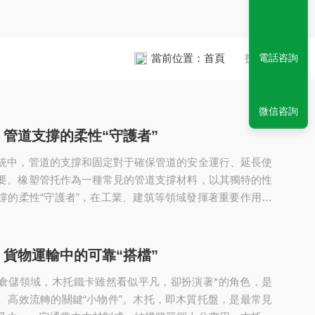
當前位置：
首頁
技術文章
電話咨詢
微信咨詢
管道支撐的柔性“守護者”
統中，管道的支撐和固定對于確保管道的安全運行、延長使
要。橡塑管托作為一種常見的管道支撐材料，以其獨特的性
撐的柔性“守護者”，在工業、建筑等領域發揮著重要作用。
要材料是橡膠和塑料，通過特殊的工藝加工而成。這種材料
塑管托諸多優良特性。首先，橡塑管托具有良好的保溫隔熱
塑料本身就是優秀的隔熱材料，能夠有效阻止管道內介質與
貨物運輸中的可靠“搭檔”
的熱量傳遞。在供熱管道系統中，橡塑管托可以減少熱量散
倉儲領域，木托鐵卡雖然看似平凡，卻扮演著*的角色，是
用效率；在制冷管...
、高效流轉的關鍵“小物件”。木托，即木質托盤，是最常見