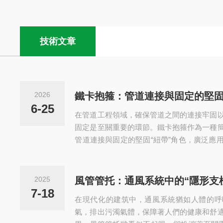
技術文章
2026
鐵卡抱箍：管道連接與固定的堅
6-25
在管道工程領域，確保管道之間的連接牢固
固定是至關重要的環節。鐵卡抱箍作為一種
管道連接與固定的堅固“紐帶”角色，廣泛應
箍通常由金屬鐵制成，經過特殊的加工工藝
結構設計簡單明了，一般由兩個半圓形的卡
種設計使得鐵卡抱箍能夠緊密地環繞在管道
2025
風管管托：通風系統中的“隱形支
對管道施加均勻的壓力，從而實現管道與管
7-18
在現代化的建筑中，通風系統猶如人體的呼
的牢固連接。在管道連接方面，鐵...
氣，排出污濁氣體，保障著人們的健康和舒